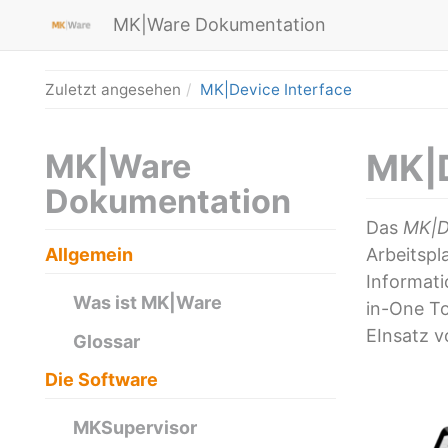
MK|Ware Dokumentation
Zuletzt angesehen
MK|Device Interface
MK|D
MK|Ware
Dokumentation
Das
MK|D
Allgemein
Arbeitspl
Informati
Was ist MK|Ware
in-One To
EInsatz v
Glossar
Die Software
MKSupervisor